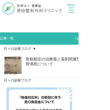
MENU
実來会
記事一覧
日々の診療ブログ
全ての記事
骨粗鬆症の治療薬と薬剤関連顎
骨壊死について
お知らせ
専門外来
日々の診療ブログ