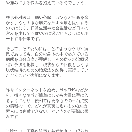
や痛みによる悩みを抱えている時でしょう。
整形外科医は、脳や心臓、ガンなど生命を脅
かすような大きな病気を治す医療を提供する
のではなく、日常生活や社会生活など日々の
営みを少しでも健やかに過ごせるようにサポ
ートする仕事です。
そして、そのためには、どのようなケガや病
気であっても、自分の身体の中で起きている
病態を自分自身が理解し、その病状の治癒過
程や予後を把握し、現状からの回復もしくは
現状維持のための治療法を納得し実行してい
ただくことが大切になります。
昨今インターネットを始め、AIやSNSなどか
ら、様々な情報が簡単にしかも大量に手に入
るようになり、便利ではあるものの玉石混交
の情報の中で、どれが真実に近いものなのか
素人には判断できない、というのが実際の状
況です。
当院では、丁寧な診察と各種検査より得られ