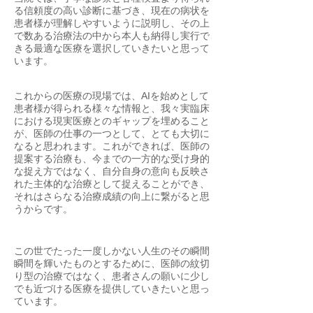
る信頼度の高い診断に基づき、現在の病状を
患者様が理解しやすいように説明し、その上
で数ある治療法の中から本人も納得し実行で
きる最適な医療を選択していきたいと思って
います。
これからの医療の現場では、AIを始めとして
患者様が得られる様々な情報と、我々実臨床
における現実医療とのギャップを埋めること
が、医師の仕事の一つとして、とても大切に
なると思われます。これができれば、医師の
提案する治療も、今までの一方的な受け身的
な捉え方ではなく、自分自身の意向も反映さ
れた主体的な治療として捉えることができ、
それはさらなる治療成績の向上に繋がると思
うからです。
この世でたった一度しかない人生のその瞬間
瞬間を輝いたものとするために、医師の紋切
り型の治療ではなく、患者さんの願いに少し
でも近づける医療を提供していきたいと思っ
ています。