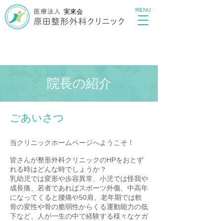
MENU
実來会
院長の紹介
ごあいさつ
当クリニックホームページへようこそ！
皆さんが整形外科クリニックのHPをおとず
れる時はどんな時でしょうか？
乳幼児では変形や歩容異常、小児では怪我や
成長痛、若者であればスポーツ外傷、中高年
になってくると腰痛や50肩、老年期では軟
骨の変性や骨の脆弱性からくる運動能力の低
下など、人が一生の中で経験する様々なケガ