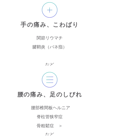
手の痛み、こわばり
関節リウマチ
腱鞘炎（バネ指）
など
腰の痛み、足のしびれ
腰部椎間板ヘルニア
脊柱管狭窄症
骨粗鬆症 ＞
など