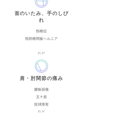
首のいたみ、手のしび
れ
頸椎症
頸部椎間板ヘルニア
など
肩・肘関節の痛み
腱板損傷
五十肩
投球障害
など