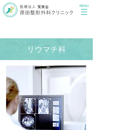
MENU
実來会
リウマチ科