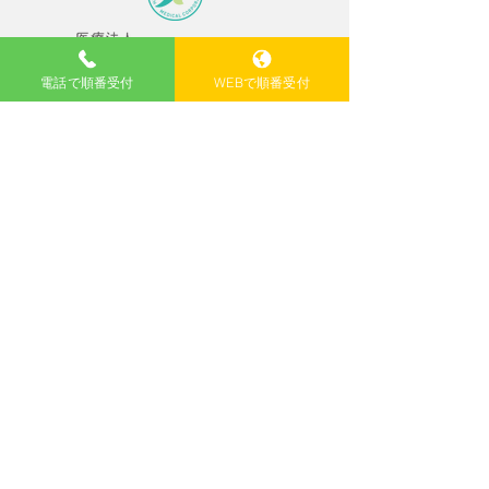
電話で順番受付
WEBで順番受付
〒567-0887
大阪府茨木市西中条町3-41YM17ビル
2F
GoogleMap ＞
Tel. 072-645-5523
【休診日】水曜午後、土曜午後、日曜、
祝日