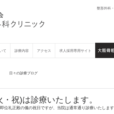
整形外科
会
大阪骨
いて
診療内容
アクセス
求人採用専用サイト
大阪骨粗
日々の診療ブログ
(火・祝)は診療いたします。
(火)は 即位礼正殿の儀の祝日ですが、当院は通常通り診療いたしま