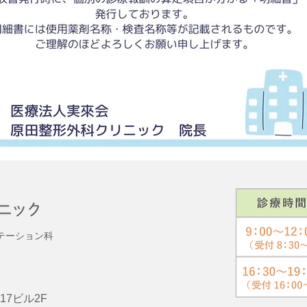
テーション科
17ビル
2F