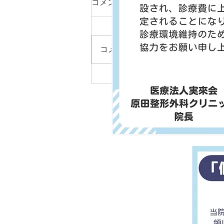
コメント
防接種のお知らせ
令和4年10月1日より、インフル
エンザ予防接種の予約受付を開始
コメントを追加…
します。 接種はワクチン専用時
間帯に行います。 通常の外来診
療時間に予防接種は行いませんの
でご注意ください。 ワクチン数
に限りがございますため、事前予
約制とさせていただきます。...