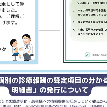
日変更のお知らせ
知ら
2021年の「海の日」は7月22日、
当院
「スポーツの日」は7月23日、
を提
「山の日」は8月8日に移動とな
装お
りました。それに伴い当院の休診
す。
日は以下の通りとなります。 お
4/2
間違えの無いようにお願いいたし
せて
ます。 ７月１９日 通常通り ７
に伴
月２２日 祝日のため休診 ７月
変更
２３日 祝日のため休診...
が変更