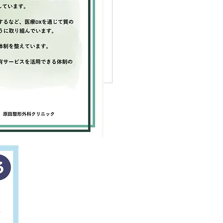
せ
では、患者様により良い医療
供するため、リハビリ室の改
よび療法士の拡充を行いま
 そのため、工事期間として
9(木)～5/9(日) までを休診とさ
いただきます。 また、それ
い5月より当院の施設基準が
となりリハビリの内容・料金
になります。...