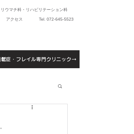
・リウマチ科・リハビリテーション科
アクセス
Tel. 072-645-5523
粗鬆症・フレイル専門クリニック→
鬆症・フレイル専門クリニック開設告知
す。