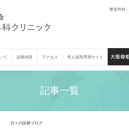
整形外科
会
大阪骨
いて
診療内容
アクセス
求人採用専用サイト
大阪骨粗
記事一覧
日々の診療ブログ