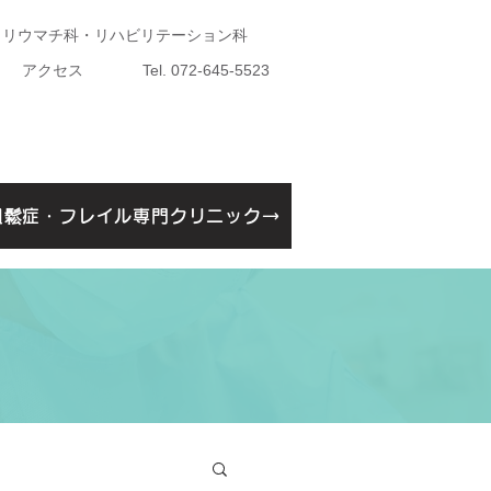
・リウマチ科・リハビリテーション科
アクセス
Tel. 072-645-5523
粗鬆症・フレイル専門クリニック→
鬆症・フレイル専門クリニック開設告知