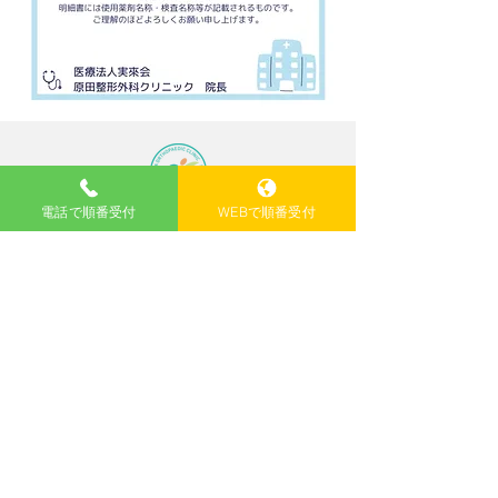
電話で順番受付
WEBで順番受付
〒567-0887
大阪府茨木市西中条町3-41YM17ビル
2F