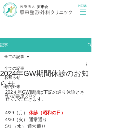
MENU
実來会
記事
全ての記事
全ての記事
2024年GW期間休診のお知
お知らせ
らせ
専門外来
202４年GW期間は下記の通り休診とさ
日々の診療ブログ
せていただきます。
4/29（月） 
休診（昭和の日）
4/30（火） 通常通り
5/1 （水） 通常通り