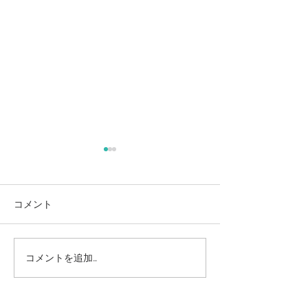
夏季休暇のお知らせ
年末年始の休診
せ
本年の夏季休暇は以下の日程
となっておりますので、お知
令和６年１２月２
コメント
らせいたします。 ----------------
より令和７年１月
---------------------- ■ 休診期間
まで休診 とさせ
2025年8月7日（木）～2025
す。 令和７年1月
コメントを追加…
年8月12日（火） -----------------
から通常通りの診
------------...
す。 ご迷惑をお
が、よろしくお願