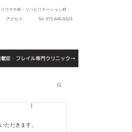
・リウマチ科・リハビリテーション科
アクセス
Tel. 072-645-5523
粗鬆症・フレイル専門クリニック→
鬆症・フレイル専門クリニック開設告知
いただきます。