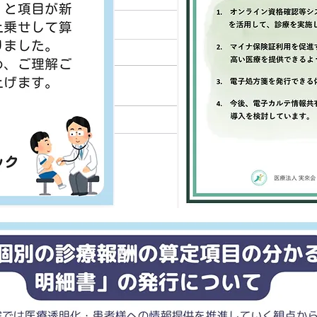
夏季休暇のお知らせ
8/
本年の夏季休暇は以下の日程とな
8月
っておりますので、お知らせいた
伴う
します。 ----------------------------------
クリ
---- ■ 休診期間 2025年8月7日
常通
（木）～2025年8月12日（火） --
何卒
---------------------------...
す。