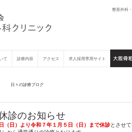
整形外科
会
大阪骨
いて
診療内容
アクセス
求人採用専用サイト
大阪骨粗
日々の診療ブログ
休診のお知らせ
日（日）より令和７年１月５日（日）まで休診
とさせて