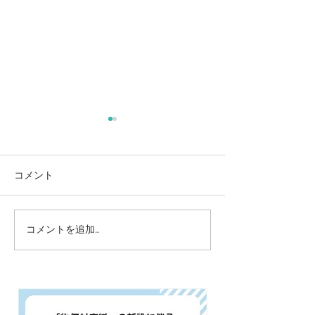
コメント
コメントを追加…
骨粗鬆症 あなたの骨は
筋膜リリース（
元気ですか？
リリース）コリ
しびれの緩和に