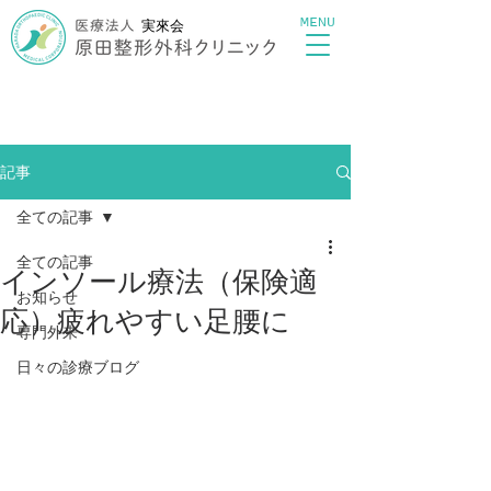
MENU
実來会
記事
全ての記事
全ての記事
インソール療法（保険適
お知らせ
応）疲れやすい足腰に
専門外来
日々の診療ブログ