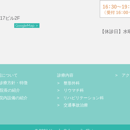
17ビル
2F
GoogleMap ＞
【休診日】水
院について
診療内容
> ア
 診療方針・特徴
> 整形外科
 院長の紹介
> リウマチ科
 院内設備の紹介
> リハビリテーション科
> 交通事故治療