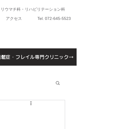
・リウマチ科・リハビリテーション科
アクセス
Tel. 072-645-5523
粗鬆症・フレイル専門クリニック→
鬆症・フレイル専門クリニック開設告知