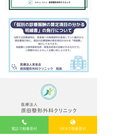
〒567-0887
大阪府茨木市西中条町3-41YM17ビル
電話で順番受付
WEBで順番受付
2F