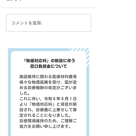
らせいたします。 ----------------
より令和７年１月
---------------------- ■ 休診期間
まで休診 とさせ
2025年8月7日（木）～2025
す。 令和７年1月
コメントを追加…
年8月12日（火） -----------------
から通常通りの診
------------...
す。 ご迷惑をお
が、よろしくお願
す。