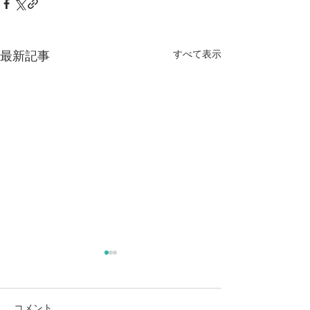
すべて表示
最新記事
夏季休暇のお知らせ
年末年始の休診
せ
本年の夏季休暇は以下の日程
となっておりますので、お知
令和６年１２月２
コメント