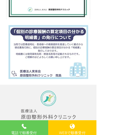
〒567-0887
大阪府茨木市西中条町3-41YM17ビル
電話で順番受付
WEBで順番受付