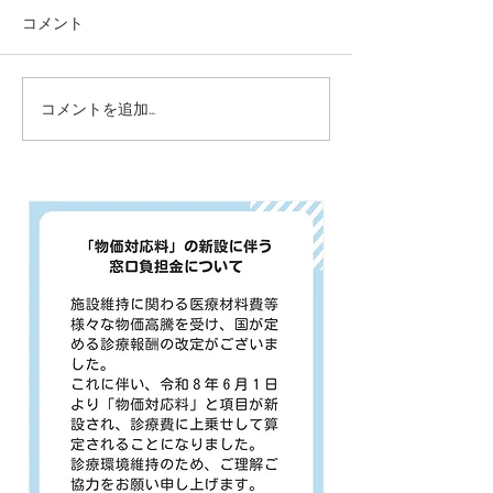
となっておりますので、お知
令和６年１２月２
コメント
らせいたします。 ----------------
より令和７年１月
---------------------- ■ 休診期間
まで休診 とさせ
2025年8月7日（木）～2025
す。 令和７年1月
コメントを追加…
年8月12日（火） -----------------
から通常通りの診
------------...
す。 ご迷惑をお
が、よろしくお願
す。