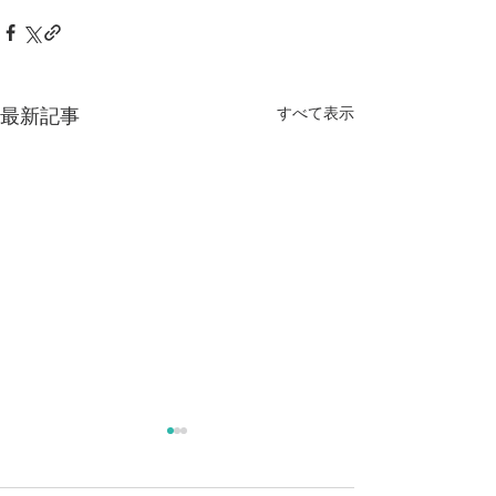
すべて表示
最新記事
夏季休暇のお知らせ
年末年始の休診
せ
本年の夏季休暇は以下の日程